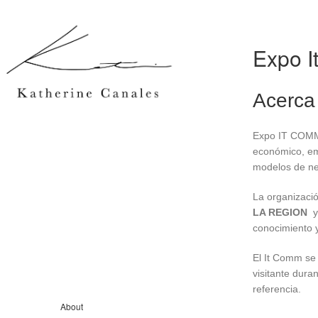
Expo I
Acerca
Expo IT COMM s
económico, emp
modelos de ne
La organizaci
LA REGION
y 
conocimiento y
El It Comm se 
visitante dura
referencia.
About