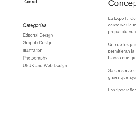
Concep
Contact
La Expo It- Co
Categorías
conservar la m
propuesta nuev
Editorial Design
Graphic Design
Uno de los pri
Illustration
permitieran la
Photography
blanco que guí
UI/UX and Web Design
Se conservó el
grises que ay
Las tipografía